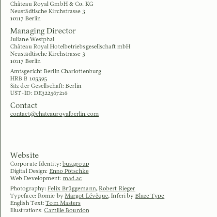
Château Royal GmbH & Co. KG
Neustädtische Kirchstrasse 3
10117 Berlin
Managing Director
Juliane Westphal
Château Royal Hotelbetriebsgesellschaft mbH
Neustädtische Kirchstrasse 3
10117 Berlin
Amtsgericht Berlin Charlottenburg
HRB B 103395
Sitz der Gesellschaft: Berlin
UST-ID: DE322567216
Contact
contact@chateauroyalberlin.com
Website
Corporate Identity:
bus.group
Digital Design:
Enno Pötschke
Web Development:
mad.ac
Photography:
Felix Brüggemann
,
Robert Rieger
Typeface: Romie by
Margot Lévêque
, Inferi by
Blaze Type
English Text:
Tom Masters
Illustrations:
Camille Bourdon