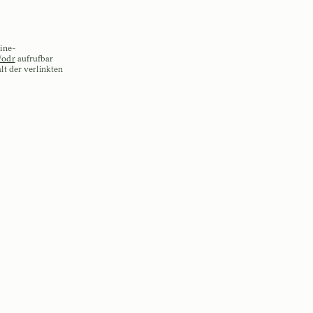
line-
/odr
aufrufbar
lt der verlinkten